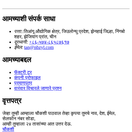
आमच्याशी संपर्क साधा
पत्ता::
तिआंगू औद्योगिक क्षेत्र, जिउलोन्घु प्रदेश, झेनहाई जिल्हा, निंगबो
शहर, झेजियांग प्रांत, चीन
दूरध्वनी:
+८६-५७४-८६५८७६१७
ईमेल:
tan@nbzyl.com
आमच्याबद्दल
फॅक्टरी टूर
कंपनी प्रोफाइल
प्रमाणपत्र
वारंवार विचारले जाणारे प्रश्न
वृत्तपत्र
जेव्हा तुम्ही आम्हाला चौकशी पाठवाल तेव्हा कृपया तुमचे नाव, देश, ईमेल,
सेलफोन नंबर सोडा,
आम्ही तुम्हाला २४ तासांच्या आत उत्तर देऊ.
चौकशी