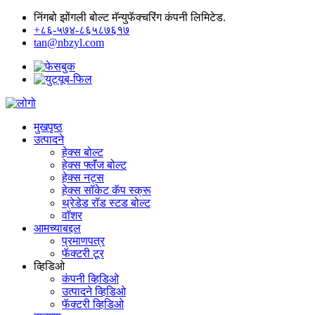
निंगबो झोंगली बोल्ट मॅन्युफॅक्चरिंग कंपनी लिमिटेड.
+८६-५७४-८६५८७६१७
tan@nbzyl.com
मुखपृष्ठ
उत्पादने
हेक्स बोल्ट
हेक्स फ्लॅंज बोल्ट
हेक्स नट्स
हेक्स सॉकेट कॅप स्क्रू
थ्रेडेड रॉड स्टड बोल्ट
वॉशर
आमच्याबद्दल
प्रमाणपत्र
फॅक्टरी टूर
व्हिडिओ
कंपनी व्हिडिओ
उत्पादने व्हिडिओ
फॅक्टरी व्हिडिओ