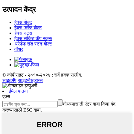
उत्पादन केंद्र
हेक्स बोल्ट
हेक्स फ्लॅंज बोल्ट
हेक्स नट्स
हेक्स सॉकेट कॅप स्क्रू
थ्रेडेड रॉड स्टड बोल्ट
वॉशर
© कॉपीराइट - २०१०-२०२४ : सर्व हक्क राखीव.
साइटमॅप
-
साइटमॅपट्रान्स
-
ईमेल पाठवा
एक्स
शोधण्यासाठी एंटर दाबा किंवा बंद
करण्यासाठी ESC दाबा.