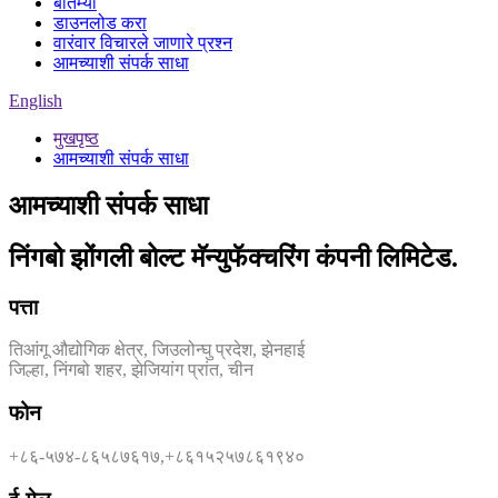
बातम्या
डाउनलोड करा
वारंवार विचारले जाणारे प्रश्न
आमच्याशी संपर्क साधा
English
मुखपृष्ठ
आमच्याशी संपर्क साधा
आमच्याशी संपर्क साधा
निंगबो झोंगली बोल्ट मॅन्युफॅक्चरिंग कंपनी लिमिटेड.
पत्ता
तिआंगू औद्योगिक क्षेत्र, जिउलोन्घु प्रदेश, झेनहाई
जिल्हा, निंगबो शहर, झेजियांग प्रांत, चीन
फोन
+८६-५७४-८६५८७६१७,
+८६१५२५७८६१९४०