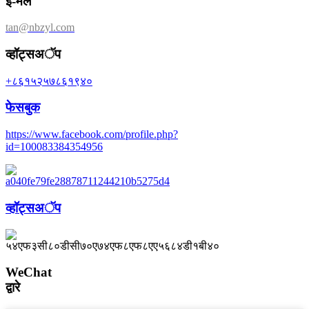
ई-मेल
tan@nbzyl.com
व्हॉट्सअॅप
+८६१५२५७८६१९४०
फेसबुक
https://www.facebook.com/profile.php?
id=100083384354956
व्हॉट्सअॅप
WeChat
द्वारे